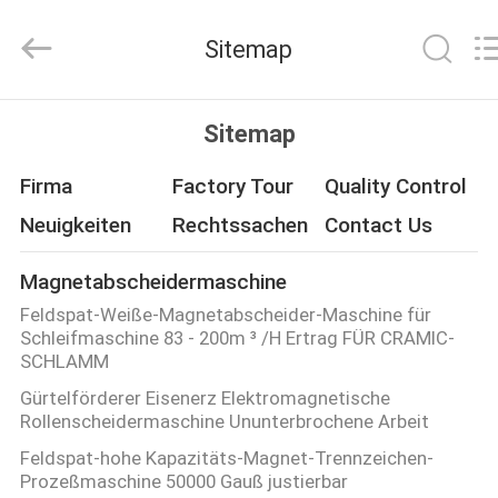
Zhongtai
Machinery
Co.,
Sitemap
Ltd..
All
Rights
Reserved.
HAUS
Sitemap
PRODUKTE
Firma
Factory Tour
Quality Control
Neuigkeiten
Rechtssachen
Contact Us
ÜBER
Magnetabscheidermaschine
UNS
Feldspat-Weiße-Magnetabscheider-Maschine für
Schleifmaschine 83 - 200m ³ /H Ertrag FÜR CRAMIC-
FABRIK-
SCHLAMM
Gürtelförderer Eisenerz Elektromagnetische
AUSFLUG
Rollenscheidermaschine Ununterbrochene Arbeit
Feldspat-hohe Kapazitäts-Magnet-Trennzeichen-
QUALITÄTSKONTROLLE
Prozeßmaschine 50000 Gauß justierbar