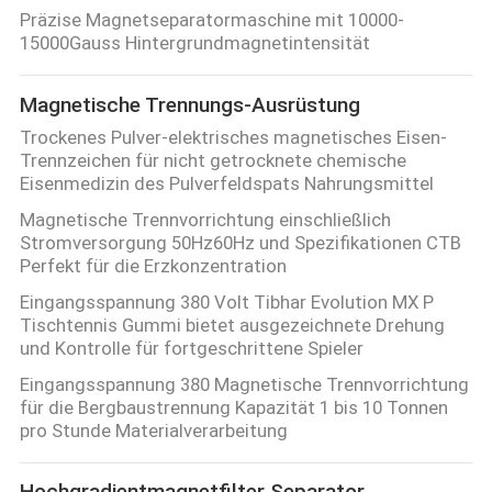
Präzise Magnetseparatormaschine mit 10000-
TRETEN
15000Gauss Hintergrundmagnetintensität
SIE
Magnetische Trennungs-Ausrüstung
MIT
Trockenes Pulver-elektrisches magnetisches Eisen-
UNS
Trennzeichen für nicht getrocknete chemische
Eisenmedizin des Pulverfeldspats Nahrungsmittel
IN
Magnetische Trennvorrichtung einschließlich
VERBINDUNG
Stromversorgung 50Hz60Hz und Spezifikationen CTB
Perfekt für die Erzkonzentration
NEUIGKEITEN
Eingangsspannung 380 Volt Tibhar Evolution MX P
Tischtennis Gummi bietet ausgezeichnete Drehung
UND
und Kontrolle für fortgeschrittene Spieler
WISSEN
Eingangsspannung 380 Magnetische Trennvorrichtung
für die Bergbaustrennung Kapazität 1 bis 10 Tonnen
pro Stunde Materialverarbeitung
FÄLLE
Hochgradientmagnetfilter Separator