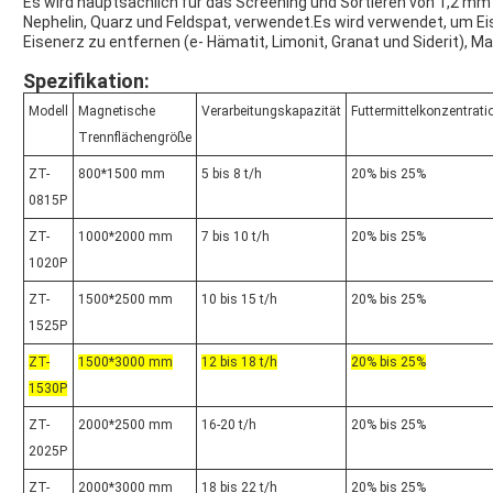
Es wird hauptsächlich für das Screening und Sortieren von 1,2 mm 
Nephelin, Quarz und Feldspat, verwendet.Es wird verwendet, um E
Eisenerz zu entfernen (e- Hämatit, Limonit, Granat und Siderit), Ma
Spezifikation:
Modell
Magnetische
Verarbeitungskapazität
Futtermittelkonzentrati
Trennflächengröße
ZT-
800*1500 mm
5 bis 8 t/h
20% bis 25%
0815P
ZT-
1000*2000 mm
7 bis 10 t/h
20% bis 25%
1020P
ZT-
1500*2500 mm
10 bis 15 t/h
20% bis 25%
1525P
ZT-
1500*3000 mm
12 bis 18 t/h
20% bis 25%
1530P
ZT-
2000*2500 mm
16-20 t/h
20% bis 25%
2025P
ZT-
2000*3000 mm
18 bis 22 t/h
20% bis 25%