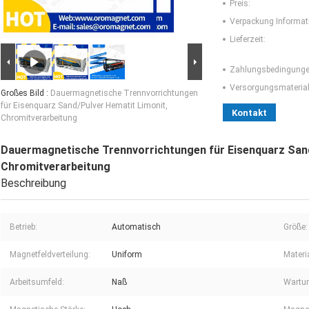
Preis:
Verpackung Informat
Lieferzeit:
Zahlungsbedingunge
Versorgungsmaterial-
Großes Bild :
Dauermagnetische Trennvorrichtungen
für Eisenquarz Sand/Pulver Hematit Limonit,
Kontakt
Chromitverarbeitung
Dauermagnetische Trennvorrichtungen für Eisenquarz Sand
Chromitverarbeitung
Beschreibung
Betrieb:
Automatisch
Größe:
Magnetfeldverteilung:
Uniform
Materia
Arbeitsumfeld:
Naß
Wartu