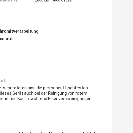
feldstärke:
12000 bis 15000 Gauss
Chromitverarbeitung
,
hematit
tät
etseparatoren sind die permanent hochfesten
eses Gerät auch bei der Reinigung von rotem
lmenit und Kaolin, während Eisenverunreinigungen