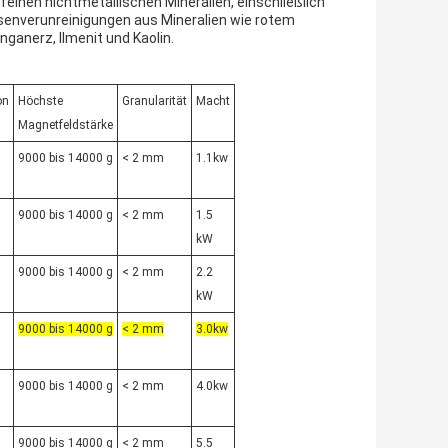
feinen nichtmetallischen Mineralien, einschließlich
isenverunreinigungen aus Mineralien wie rotem
nganerz, Ilmenit und Kaolin.
on
Höchste
Granularität
Macht
Magnetfeldstärke
9000 bis 14000 g
< 2 mm
1.1kw
9000 bis 14000 g
< 2 mm
1.5
kW
9000 bis 14000 g
< 2 mm
2.2
kW
9000 bis 14000 g
< 2 mm
3.0kw
9000 bis 14000 g
< 2 mm
4.0kw
9000 bis 14000 g
< 2 mm
5.5