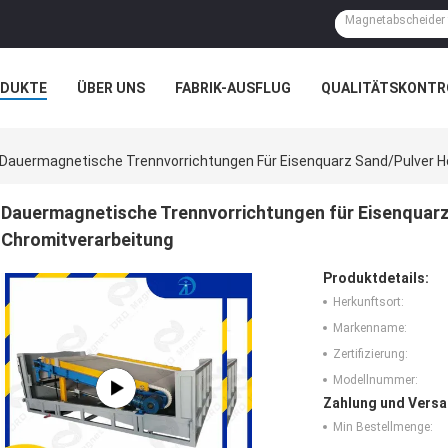
ODUKTE
ÜBER UNS
FABRIK-AUSFLUG
QUALITÄTSKONTR
 UND WISSEN
FÄLLE
Dauermagnetische Trennvorrichtungen Für Eisenquarz Sand/Pulver He
Dauermagnetische Trennvorrichtungen für Eisenquarz
Chromitverarbeitung
Produktdetails:
Herkunftsort:
Markenname:
Zertifizierung:
Modellnummer:
Zahlung und Versa
Min Bestellmenge: