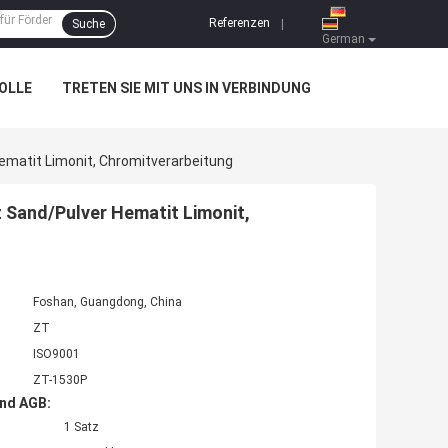
Referenzen
Suche
|
German
OLLE
TRETEN SIE MIT UNS IN VERBINDUNG
matit Limonit, Chromitverarbeitung
 Sand/Pulver Hematit Limonit,
Foshan, Guangdong, China
ZT
ISO9001
ZT-1530P
nd AGB:
1 Satz