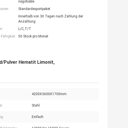
negotiable
ionen:
Standardexportpaket
Innerhalb von 30 Tagen nach Zahlung der
Anzahlung
n:
L/C,T/T
Fähigkeit:
50 Stück pro Monat
/Pulver Hematit Limonit,
4200X3600X1700mm
l:
Stahl
ng:
Einfach