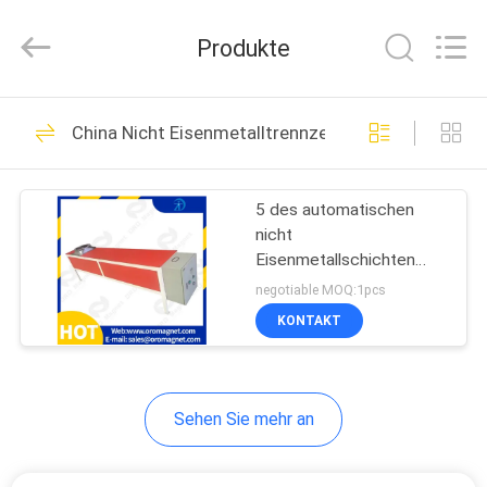
Zhongtai
Machinery
Co.,
Produkte
Ltd..
All
Rights
Reserved.
HAUS
158
China Nicht Eisenmetalltrennzeichen
Magnetabscheidermasc
PRODUKTE
5 des automatischen
nicht
ÜBER
Eisenmetallschichten
UNS
trennzeichen-,
negotiable MOQ:1pcs
magnetische Trennung
KONTAKT
des Eisenerzes
95
FABRIK-
Magnetische
AUSFLUG
Sehen Sie mehr an
Trennungs-
QUALITÄTSKONTROLLE
Ausrüstung