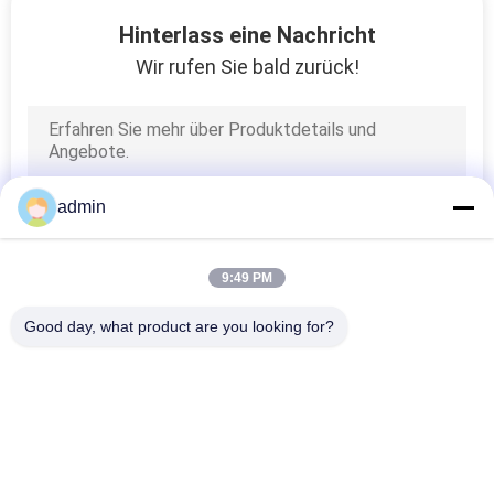
Hinterlass eine Nachricht
TRETEN
Wir rufen Sie bald zurück!
SIE
99
MIT
Hochgradientmagnetfilt
UNS
Separator
IN
admin
VERBINDUNG
9:49 PM
NEUIGKEITEN
Good day, what product are you looking for?
78
UND
Beliebte Kategorien
Alle
Elektromagnetisches
WISSEN
Trennzeichen
Magnetische 
Magnetabscheidermaschine
FÄLLE
Trennungs-
Ausrüstung