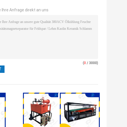
 Ihre Anfrage direkt an uns
(
0
/ 3000)