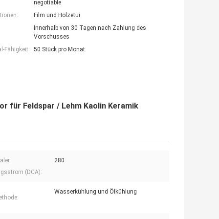
negotiable
tionen:
Film und Holzetui
Innerhalb von 30 Tagen nach Zahlung des
Vorschusses
-Fähigkeit:
50 Stück pro Monat
 für Feldspar / Lehm Kaolin Keramik
aler
280
gsstrom (DCA):
Wasserkühlung und Ölkühlung
ethode: