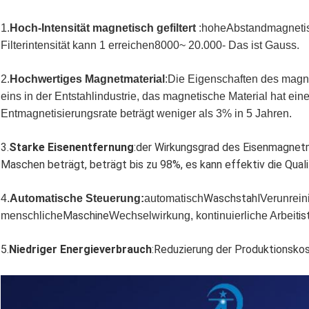
1.
Hoch
-
Intensität
magnetisch gefiltert
:
hohe
Abstand
magnetis
Filterintensität kann 1 erreichen
8
000
~ 20.000
- Das ist Gauss.
2.
Hochwertiges Magnetmaterial
:
Die Eigenschaften des magn
eins in der Entstahlindustrie, das magnetische Material hat ei
Entmagnetisierungsrate beträgt weniger als 3% in 5 Jahren.
3.
Starke Eisenentfernung
:der Wirkungsgrad des Eisenmagnetm
Maschen beträgt, beträgt bis zu 98%, es kann effektiv die Qual
Waschstahl
4.
Automatische Steuerung:
automatisch
Verunrein
Maschine
is
menschliche
Wechselwirkung, kontinuierliche Arbeit
5.
Niedriger Energieverbrauch
:Reduzierung der Produktionskos