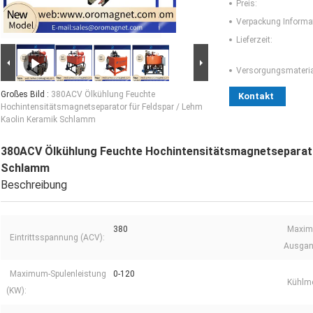
Preis:
Verpackung Informa
Lieferzeit:
Versorgungsmaterial
Großes Bild :
380ACV Ölkühlung Feuchte
Kontakt
Hochintensitätsmagnetseparator für Feldspar / Lehm
Kaolin Keramik Schlamm
380ACV Ölkühlung Feuchte Hochintensitätsmagnetseparator
Schlamm
Beschreibung
380
Maxim
Eintrittsspannung (ACV):
Ausgan
Maximum-Spulenleistung
0-120
Kühlm
(KW):