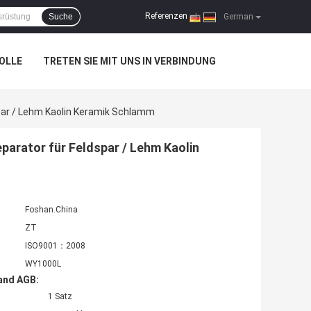
Referenzen
Suche
|
German
OLLE
TRETEN SIE MIT UNS IN VERBINDUNG
ar / Lehm Kaolin Keramik Schlamm
arator für Feldspar / Lehm Kaolin
Foshan.China
ZT
ISO9001：2008
WY1000L
and AGB:
1 Satz