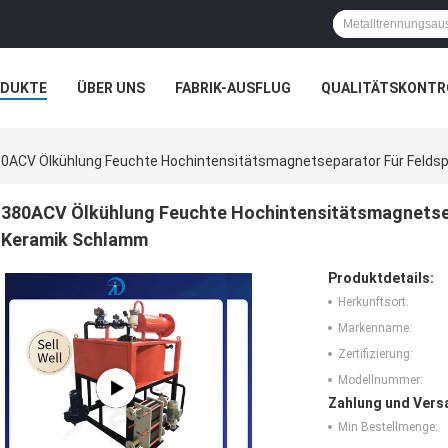
ODUKTE
ÜBER UNS
FABRIK-AUSFLUG
QUALITÄTSKONTR
 UND WISSEN
FÄLLE
0ACV Ölkühlung Feuchte Hochintensitätsmagnetseparator Für Feldsp
380ACV Ölkühlung Feuchte Hochintensitätsmagnetsep
Keramik Schlamm
Produktdetails:
Herkunftsort:
Markenname:
Zertifizierung:
Modellnummer:
Zahlung und Vers
Min Bestellmenge: