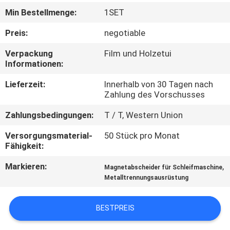
Min Bestellmenge:
1SET
TRETEN
Preis:
negotiable
SIE
Verpackung
Film und Holzetui
MIT
Informationen:
UNS
Lieferzeit:
Innerhalb von 30 Tagen nach
IN
Zahlung des Vorschusses
VERBINDUNG
Zahlungsbedingungen:
T / T, Western Union
Versorgungsmaterial-
50 Stück pro Monat
NEUIGKEITEN
Fähigkeit:
UND
Markieren:
,
Magnetabscheider für Schleifmaschine
WISSEN
Metalltrennungsausrüstung
FÄLLE
BESTPREIS