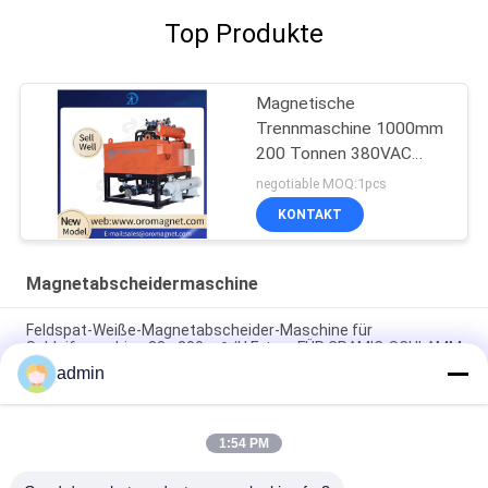
Top Produkte
Magnetische
Trennmaschine 1000mm
200 Tonnen 380VAC
Magnetische
negotiable MOQ:1pcs
Trennmaschine für
KONTAKT
Schleifmaschine
Magnetabscheidermaschine
Feldspat-Weiße-Magnetabscheider-Maschine für
Schleifmaschine 83 - 200m ³ /H Ertrag FÜR CRAMIC-SCHLAMM
admin
Gürtelförderer Eisenerz Elektromagnetische
Rollenscheidermaschine Ununterbrochene Arbeit
1:54 PM
Feldspat-hohe Kapazitäts-Magnet-Trennzeichen-
Prozeßmaschine 50000 Gauß justierbar