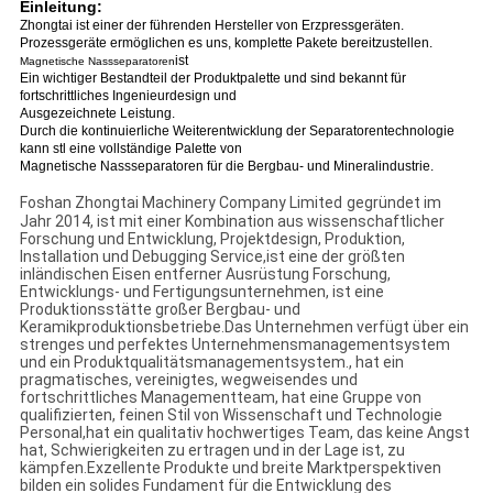
Einleitung:
Zhongtai ist einer der führenden Hersteller von Erzpressgeräten.
Prozessgeräte ermöglichen es uns, komplette Pakete bereitzustellen.
ist
Magnetische Nassseparatoren
Ein wichtiger Bestandteil der Produktpalette und sind bekannt für
fortschrittliches Ingenieurdesign und
Ausgezeichnete Leistung.
Durch die kontinuierliche Weiterentwicklung der Separatorentechnologie
kann stl eine vollständige Palette von
Magnetische Nassseparatoren für die Bergbau- und Mineralindustrie.
Foshan Zhongtai Machinery Company Limited
gegründet im
Jahr 2014, ist mit einer Kombination aus wissenschaftlicher
Forschung und Entwicklung, Projektdesign, Produktion,
Installation und Debugging Service,ist eine der größten
inländischen Eisen entferner Ausrüstung Forschung,
Entwicklungs- und Fertigungsunternehmen, ist eine
Produktionsstätte großer Bergbau- und
Keramikproduktionsbetriebe.Das Unternehmen verfügt über ein
strenges und perfektes Unternehmensmanagementsystem
und ein Produktqualitätsmanagementsystem., hat ein
pragmatisches, vereinigtes, wegweisendes und
fortschrittliches Managementteam, hat eine Gruppe von
qualifizierten, feinen Stil von Wissenschaft und Technologie
Personal,hat ein qualitativ hochwertiges Team, das keine Angst
hat, Schwierigkeiten zu ertragen und in der Lage ist, zu
kämpfen.Exzellente Produkte und breite Marktperspektiven
bilden ein solides Fundament für die Entwicklung des