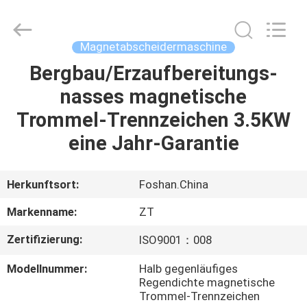
Zhongtai
Machinery
Co.,
Ltd..
All
Magnetabscheidermaschine
Rights
Reserved.
Bergbau/Erzaufbereitungs-
HAUS
nasses magnetische
PRODUKTE
Trommel-Trennzeichen 3.5KW
eine Jahr-Garantie
ÜBER
UNS
Herkunftsort:
Foshan.China
Markenname:
ZT
FABRIK-
Zertifizierung:
ISO9001：008
AUSFLUG
Modellnummer:
Halb gegenläufiges
Regendichte magnetische
QUALITÄTSKONTROLLE
Trommel-Trennzeichen