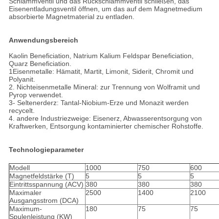
Schlammventil und das Rückschlammventil schließen, das
Eisenentladungsventil öffnen, um das auf dem Magnetmedium
absorbierte Magnetmaterial zu entladen.
Anwendungsbereich
Kaolin Beneficiation, Natrium Kalium Feldspar Beneficiation,
Quarz Beneficiation.
1Eisenmetalle: Hämatit, Martit, Limonit, Siderit, Chromit und
Polyanit.
2. Nichteisenmetalle Mineral: zur Trennung von Wolframit und
Pyrop verwendet.
3- Seltenerderz: Tantal-Niobium-Erze und Monazit werden
recycelt.
4. andere Industriezweige: Eisenerz, Abwasserentsorgung von
Kraftwerken, Entsorgung kontaminierter chemischer Rohstoffe.
Technologieparameter
Modell
1000
750
600
Magnetfeldstärke (T)
5
5
5
Eintrittsspannung (ACV)
380
380
380
Maximaler
2500
1400
2100
Ausgangsstrom (DCA)
Maximum-
180
75
75
Spulenleistung (KW)