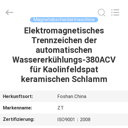
Zhongtai
Machinery
Co.,
Ltd..
All
Magnetabscheidermaschine
Rights
Reserved.
Elektromagnetisches
HAUS
Trennzeichen der
PRODUKTE
automatischen
Wassererkühlungs-380ACV
ÜBER
für Kaolinfeldspat
UNS
keramischen Schlamm
FABRIK-
Herkunftsort:
Foshan.China
AUSFLUG
Markenname:
ZT
Zertifizierung:
ISO9001：2008
QUALITÄTSKONTROLLE