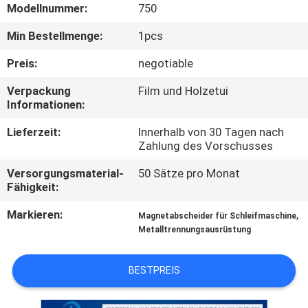
Modellnummer:
750
TRETEN
Min Bestellmenge:
1pcs
SIE
Preis:
negotiable
MIT
Verpackung
Film und Holzetui
UNS
Informationen:
IN
Lieferzeit:
Innerhalb von 30 Tagen nach
VERBINDUNG
Zahlung des Vorschusses
Versorgungsmaterial-
50 Sätze pro Monat
Fähigkeit:
NEUIGKEITEN
UND
Markieren:
,
Magnetabscheider für Schleifmaschine
Metalltrennungsausrüstung
WISSEN
BESTPREIS
FÄLLE