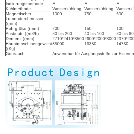
Isolierungsmethode
E
E
E
Kühlmethode
Wasserkühlung
Wasserkühlung
Wasserk
Magnetischer
1000
750
600
Lumendurchmesser
((mm)
Rohrgröße ((mm)
200
150
100
Ausbeute ((m3/h)
80 bis 200
40 bis 100
30 bis 80
Demenz ((mm)
2710*2410*3500
2600*2000*3000
2370*20
Hauptmaschinengewicht
35000
16350
14730
((Kg)
Gebrauch
Anwendbar für Ausgangsstoffe zur Eisenen