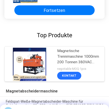
Kaolinfeldspat keramischen
Schlamm
Fortsetzen
Top Produkte
Magnetische
Trennmaschine 1000mm
200 Tonnen 380VAC
Magnetische
negotiable MOQ:1pcs
Trennmaschine für
KONTAKT
Schleifmaschine
Magnetabscheidermaschine
Feldspat-Weiße-Magnetabscheider-Maschine für
Schleifmaschine 83 - 200m ³ /H Ertrag FÜR CRAMIC-SCHLAMM