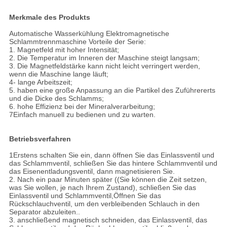
Merkmale des Produkts
Automatische Wasserkühlung Elektromagnetische
Schlammtrennmaschine Vorteile der Serie:
1. Magnetfeld mit hoher Intensität;
2. Die Temperatur im Inneren der Maschine steigt langsam;
3. Die Magnetfeldstärke kann nicht leicht verringert werden,
wenn die Maschine lange läuft;
4- lange Arbeitszeit;
5. haben eine große Anpassung an die Partikel des Zuführererts
und die Dicke des Schlamms;
6. hohe Effizienz bei der Mineralverarbeitung;
7Einfach manuell zu bedienen und zu warten.
Betriebsverfahren
1Erstens schalten Sie ein, dann öffnen Sie das Einlassventil und
das Schlammventil, schließen Sie das hintere Schlammventil und
das Eisenentladungsventil, dann magnetisieren Sie.
2. Nach ein paar Minuten später ((Sie können die Zeit setzen,
was Sie wollen, je nach Ihrem Zustand), schließen Sie das
Einlassventil und Schlammventil,Öffnen Sie das
Rückschlauchventil, um den verbleibenden Schlauch in den
Separator abzuleiten..
3. anschließend magnetisch schneiden, das Einlassventil, das