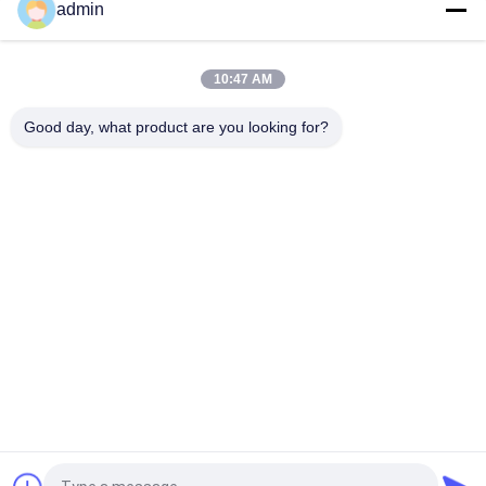
admin
Gürtelförderer Eisenerz Elektromagnetische
Rollenscheidermaschine Ununterbrochene Arbeit
10:47 AM
Feldspat-hohe Kapazitäts-Magnet-Trennzeichen-
Prozeßmaschine 50000 Gauß justierbar
Good day, what product are you looking for?
Beliebte Kategorien
Alle
Magnetische 
Magnetabscheidermaschine
Trennungs-
Ausrüstung
Hochgradientmagnetfilter 
Elektromagnetisches 
Separator
Trennzeichen
Trockener 
Nasser 
Magnetabscheider
Magnetabscheider
Dauerhafter 
Förderband-
Magnetabscheider
Magnetabscheider