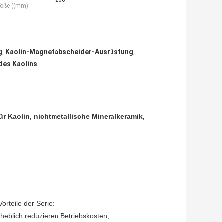
200
öße ((mm):
g
Kaolin-Magnetabscheider-Ausrüstung
,
,
des Kaolins
r Kaolin, nichtmetallische Mineralkeramik,
rteile der Serie:
heblich reduzieren Betriebskosten;