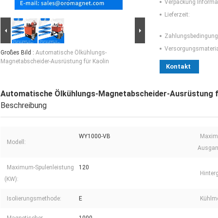
Verpackung Informa
Lieferzeit:
Zahlungsbedingung
Versorgungsmaterial
Großes Bild :
Automatische Ölkühlungs-
Magnetabscheider-Ausrüstung für Kaolin
Kontakt
Automatische Ölkühlungs-Magnetabscheider-Ausrüstung f
Beschreibung
WY1000-VB
Maxim
Modell:
Ausgan
Maximum-Spulenleistung
120
Hinter
(KW):
Isolierungsmethode:
E
Kühlm