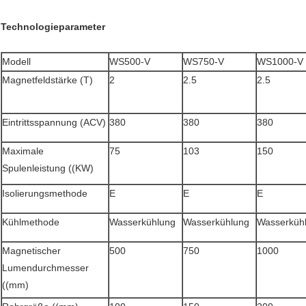
Technologieparameter
Modell
WS500-V
WS750-V
WS1000-V
Magnetfeldstärke (T)
2
2.5
2.5
Eintrittsspannung (ACV)
380
380
380
Maximale
75
103
150
Spulenleistung ((KW)
Isolierungsmethode
E
E
E
Kühlmethode
Wasserkühlung
Wasserkühlung
Wasserküh
Magnetischer
500
750
1000
Lumendurchmesser
((mm)