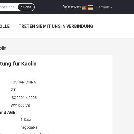
Referenzen
Suche
|
German
OLLE
TRETEN SIE MIT UNS IN VERBINDUNG
lin
ung für Kaolin
FOSHAN.CHINA
ZT
ISO9001：2008
WY1000-VB
and AGB:
1 Satz
negotiable