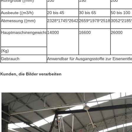
Rohrgröße ((mm)
100
150
200
Ausbeute ((m3/h)
20 bis 45
30 bis 65
50 bis 100
Abmessung ((mm)
2328*1745*2642
2659*1978*2518
3052*2185
Hauptmaschinengewicht
14000
16600
26000
(Kg)
Gebrauch
Anwendbar für Ausgangsstoffe zur Eisenentf
Kunden, die Bilder verarbeiten