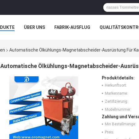
ODUKTE
ÜBER UNS
FABRIK-AUSFLUG
QUALITÄTSKONTR
 UND WISSEN
FÄLLE
hen
Automatische Ölkühlungs-Magnetabscheider-Ausrüstung Für Kao
Automatische Ölkühlungs-Magnetabscheider-Ausrüst
Produktdetails:
Herkunftsort:
Markenname:
Zertifizierung:
Modellnummer:
Zahlung und Vers
Min Bestellmenge:
Preis: