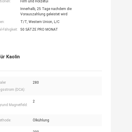
tionen:
Film und Holzetui
Innerhalb, 25 Tage nachdem die
Vorauszahlung geleistet wird
en:
T/T, Western Union, L/C
-Fähigkeit:
50 SÄTZE PRO MONAT
ür Kaolin
aler
280
gsstrom (DCA):
2
grund Magnetfeld:
ethode:
Ölkühlung