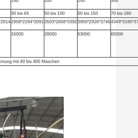
150
200
250
300
30 bis 65
50 bis 100
50 bis 150
70 bis 180
*2814
2958*2294*3091
3503*2658*3392
3950*2926*3746
4349*3180*3
16000
28000
53000
65000
ernung mit 40 bis 400 Maschen