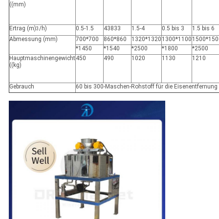
((mm)
Ertrag (m)
/h)
0.5-1.5
43833
1.5-4
0.5 bis 3
1.5 bis 6
3
Abmessung (mm)
700*700
860*860
1320*1320
1300*1100
1500*150
*1450
*1540
*2500
*1800
*2500
Hauptmaschinengewicht
450
490
1020
1130
1210
((kg)
Gebrauch
60 bis 300-Maschen-Rohstoff für die Eisenentfernung