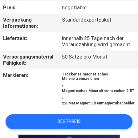
Preis:
negotiable
TRETEN
Verpackung
Standardexportpaket
SIE
Informationen:
MIT
Lieferzeit:
Innerhalb 25 Tage nach der
UNS
Vorauszahlung wird gemacht
IN
Versorgungsmaterial-
50 Sätze pro Monat
Fähigkeit:
VERBINDUNG
Markieren:
Trockenes magnetisches
Mineraltrennzeichen
NEUIGKEITEN
,
Magnetisches Mineraltrennzeichen 2.5T
UND
,
220MM Magnet-Eisenmagnetabscheider
WISSEN
BESTPREIS
FÄLLE