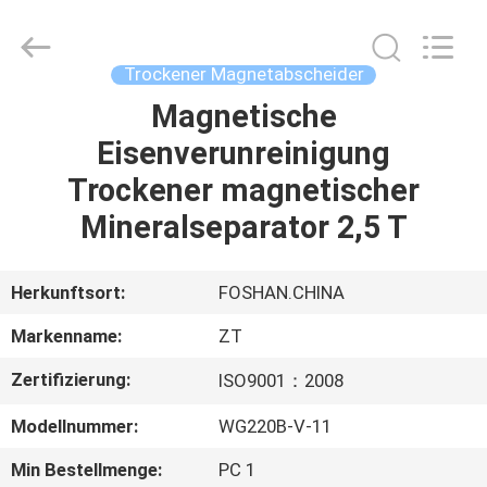
Zhongtai
Machinery
Co.,
Ltd..
All
Trockener Magnetabscheider
Rights
Reserved.
Magnetische
HAUS
Eisenverunreinigung
PRODUKTE
Trockener magnetischer
Mineralseparator 2,5 T
ÜBER
UNS
Herkunftsort:
FOSHAN.CHINA
Markenname:
ZT
FABRIK-
Zertifizierung:
ISO9001：2008
AUSFLUG
Modellnummer:
WG220B-V-11
QUALITÄTSKONTROLLE
Min Bestellmenge:
PC 1