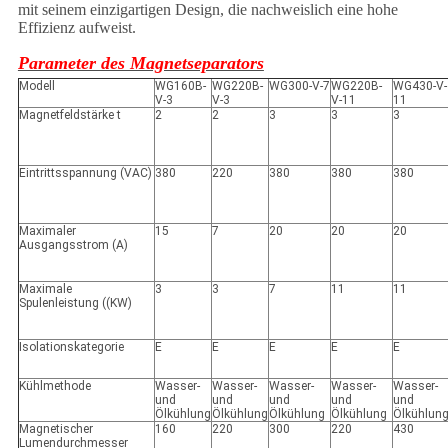
mit seinem einzigartigen Design, die nachweislich eine hohe
Effizienz aufweist.
Parameter des Magnetseparators
Modell
WG160B-
WG220B-
WG300-V-7
WG220B-
WG430-V-
V-3
V-3
V-11
11
Magnetfeldstärke t
2
2
3
3
3
Eintrittsspannung (VAC)
380
220
380
380
380
Maximaler
15
7
20
20
20
Ausgangsstrom (A)
Maximale
3
3
7
11
11
Spulenleistung ((KW)
Isolationskategorie
E
E
E
E
E
Kühlmethode
Wasser-
Wasser-
Wasser-
Wasser-
Wasser-
und
und
und
und
und
Ölkühlung
Ölkühlung
Ölkühlung
Ölkühlung
Ölkühlun
Magnetischer
160
220
300
220
430
Lumendurchmesser