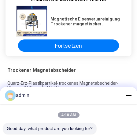
Magnetische Eisenverunreinigung
Trockener magnetischer
Mineralseparator 2,5 T
Fortsetzen
Trockener Magnetabscheider
Quarz-Erz-Plastikpartikel-trockenes Magnetabscheider-
Wasser-Öl-Doppelt-Abkühlen
admin
2.5T Trockener hochintenser industrieller Magnetseparator
für Feinstaub
4:10 AM
Pulverisieren Sie hohe Intensitäts-Magnetabscheider-
Maschine getrocknete Art den sauberen Selbst
Good day, what product are you looking for?