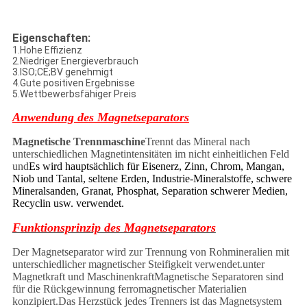
Eigenschaften:
1.Hohe Effizienz
2.Niedriger Energieverbrauch
3.ISO;CE;BV genehmigt
4.Gute positiven Ergebnisse
5.Wettbewerbsfähiger Preis
Anwendung des Magnetseparators
Magnetische Trennmaschine
Trennt das Mineral nach
unterschiedlichen Magnetintensitäten im nicht einheitlichen Feld
und
Es wird hauptsächlich für Eisenerz, Zinn, Chrom, Mangan,
Niob und Tantal, seltene Erden, Industrie-Mineralstoffe, schwere
Mineralsanden, Granat, Phosphat, Separation schwerer Medien,
Recyclin usw. verwendet.
Funktionsprinzip des Magnetseparators
Der Magnetseparator wird zur Trennung von Rohmineralien mit
unterschiedlicher magnetischer Steifigkeit verwendet.
unter
Magnetkraft und Maschinenkraft
Magnetische Separatoren sind
für die Rückgewinnung ferromagnetischer Materialien
konzipiert.Das Herzstück jedes Trenners ist das Magnetsystem