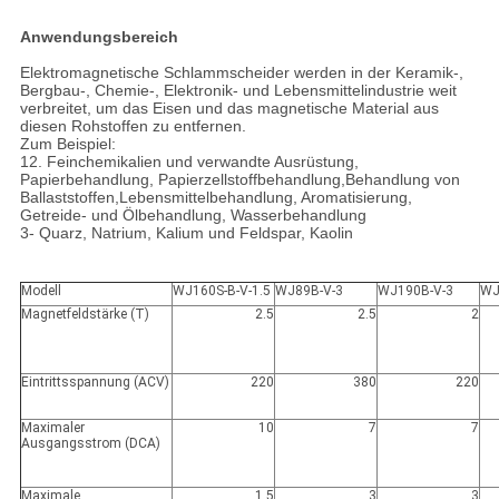
Anwendungsbereich
Elektromagnetische Schlammscheider werden in der Keramik-,
Bergbau-, Chemie-, Elektronik- und Lebensmittelindustrie weit
verbreitet, um das Eisen und das magnetische Material aus
diesen Rohstoffen zu entfernen.
Zum Beispiel:
12. Feinchemikalien und verwandte Ausrüstung,
Papierbehandlung, Papierzellstoffbehandlung,Behandlung von
Ballaststoffen,Lebensmittelbehandlung, Aromatisierung,
Getreide- und Ölbehandlung, Wasserbehandlung
3- Quarz, Natrium, Kalium und Feldspar, Kaolin
Modell
WJ160S-B-V-1.5
WJ89B-V-3
WJ190B-V-3
WJ
Magnetfeldstärke (T)
2.5
2.5
2
Eintrittsspannung (ACV)
220
380
220
Maximaler
10
7
7
Ausgangsstrom (DCA)
Maximale
1.5
3
3