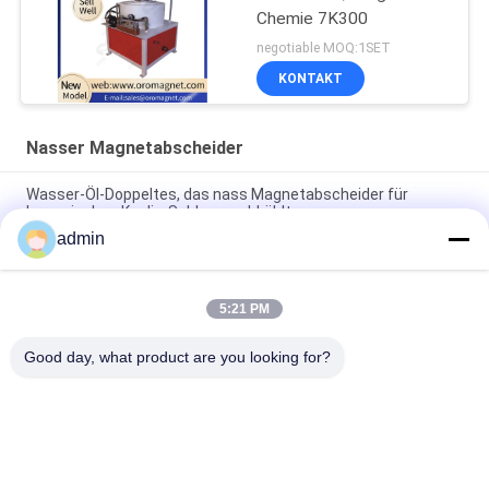
Chemie 7K300
negotiable MOQ:1SET
KONTAKT
Nasser Magnetabscheider
Wasser-Öl-Doppeltes, das nass Magnetabscheider für
keramischen Kaolin-Schlamm abkühlt
admin
Ep-Intelligenz-keramisches Schlamm-magnetisches Eisen-
Trennzeichen-niedriger Energieverbrauch
5:21 PM
Keramische nass Maschine des Magnetabscheider-2.5T für
nicht metallische Mineralmaterialien
Good day, what product are you looking for?
Beliebte Kategorien
Alle
Magnetische 
Magnetabscheidermaschine
Trennungs-