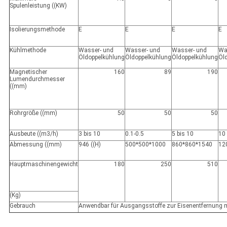
Spulenleistung ((KW)
Isolierungsmethode
E
E
E
E
Kühlmethode
Wasser- und
Wasser- und
Wasser- und
Wa
Öldoppelkühlung
Öldoppelkühlung
Öldoppelkühlung
Öl
Magnetischer
160
89
190
Lumendurchmesser
((mm)
Rohrgröße ((mm)
50
50
50
Ausbeute ((m3/h)
3 bis 10
0.1-0.5
5 bis 10
10 
Abmessung ((mm)
946 ((H)
500*500*1000
860*860*1540
12
Hauptmaschinengewicht
180
250
510
(Kg)
Gebrauch
Anwendbar für Ausgangsstoffe zur Eisenentfernung 