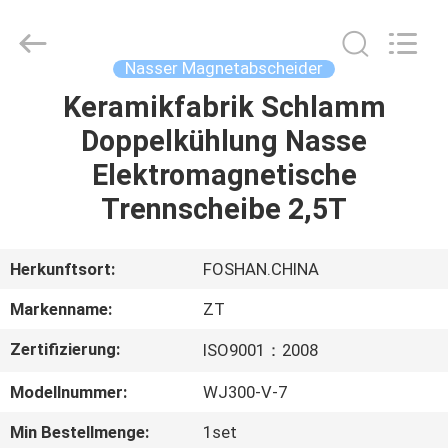
Zhongtai
Machinery
Co.,
Ltd..
All
Nasser Magnetabscheider
Rights
Reserved.
Keramikfabrik Schlamm
HAUS
Doppelkühlung Nasse
PRODUKTE
Elektromagnetische
Trennscheibe 2,5T
ÜBER
UNS
Herkunftsort:
FOSHAN.CHINA
Markenname:
ZT
FABRIK-
Zertifizierung:
ISO9001：2008
AUSFLUG
Modellnummer:
WJ300-V-7
QUALITÄTSKONTROLLE
Min Bestellmenge:
1set