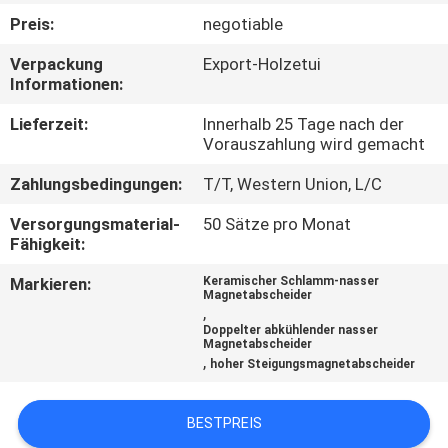
Preis:
negotiable
TRETEN
Verpackung
Export-Holzetui
SIE
Informationen:
MIT
Lieferzeit:
Innerhalb 25 Tage nach der
UNS
Vorauszahlung wird gemacht
IN
Zahlungsbedingungen:
T/T, Western Union, L/C
VERBINDUNG
Versorgungsmaterial-
50 Sätze pro Monat
Fähigkeit:
NEUIGKEITEN
Markieren:
Keramischer Schlamm-nasser
Magnetabscheider
UND
,
Doppelter abkühlender nasser
WISSEN
Magnetabscheider
,
hoher Steigungsmagnetabscheider
FÄLLE
BESTPREIS