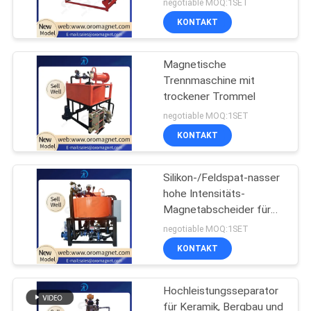
negotiable MOQ:1SET
KONTAKT
Magnetische
Trennmaschine mit
trockener Trommel
negotiable MOQ:1SET
KONTAKT
Silikon-/Feldspat-nasser
hohe Intensitäts-
Magnetabscheider für
Abbau FE2O3
negotiable MOQ:1SET
KONTAKT
Hochleistungsseparator
für Keramik, Bergbau und