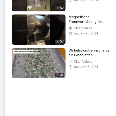
January 30, 2024
Bandförderband
00:52
Magnetische
Trennvorrichtung für
Quarzsand /
Other Videos
Magnetische
January 26, 2024
Trennvorrichtung für
Quarzsand
00:57
Wirbelstromtrennscheiber
für Glasplatten
Other Videos
January 26, 2024
00:36