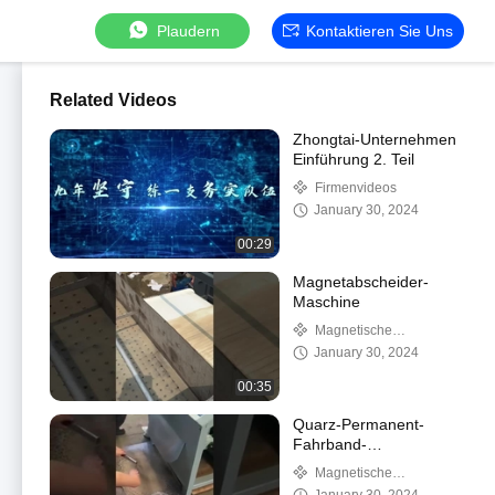
Plaudern
Kontaktieren Sie Uns
Related Videos
Zhongtai-Unternehmen
Einführung 2. Teil
Firmenvideos
January 30, 2024
00:29
Magnetabscheider-
Maschine
Magnetische
Plattentrennmaschine
January 30, 2024
00:35
Quarz-Permanent-
Fahrband-
Magnetseparator mit
Magnetische
Doppelwalzen
Trennmaschine mit